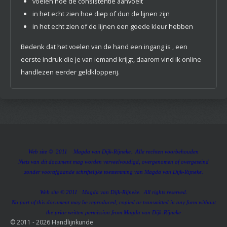
voelen hoe de consistentie aanvoelt
in het echt zien hoe diep of dun de lijnen zijn
in het echt zien of de lijnen een goede kleur hebben
Bedenk dat het voelen van de hand een ingang is , een
eerste indruk die je van iemand krijgt, daarom vind ik online
handlezen eerder geldklopperij.
Web site © 2011 Magda van Dijk-Rijneke. Alle rechten voorbehouden
Niets van dit document mag worden verveelvoudigd, overgenomen of overgeseind
zonder voorafgaande schriftelijke toestemming van Magda van Dijk-Rijneke.
Web site © 2011 Magda van Dijk-Rijneke. All rights reserved.
No part of this document may be reproduced, copied or transmitted in any form without
the prior written permission from Magda van Dijk-Rijneke
© 2011 - 2026 Handlijnkunde