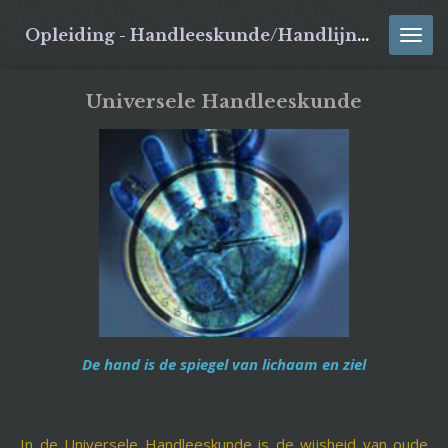
Ga
Opleiding - Handleeskunde/Handlijnkunde/Handlezen
direct
naar
de
Universele Handleeskunde
hoofdinhoud
De hand is de spiegel van lichaam en ziel
In de Universele Handleeskunde is de wijsheid van oude