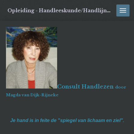
Ga
Opleiding - Handleeskunde/Handlijnkunde/Handlezen
direct
naar
de
hoofdinhoud
Consult Handlezen
door
Magda van Dijk-Rijneke
Je hand is in feite de "spiegel van lichaam en ziel".