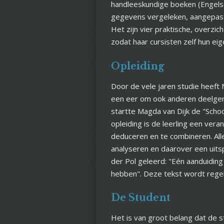
handleeskundige boeken (Engelse
gegevens vergeleken, aangepast
Het zijn vier praktische, overz
zodat haar cursisten zelf hun e
Opleiding
Door de vele jaren studie heeft 
een eer om ook anderen deelgen
startte Magda van Dijk de "Scho
opleiding is de leerling een ver
deduceren en te combineren. Al
analyseren en daarover een uits
der Pol geleerd: "Eén aanduiding
hebben". Deze tekst wordt regel
De Student
Het is van groot belang dat de 