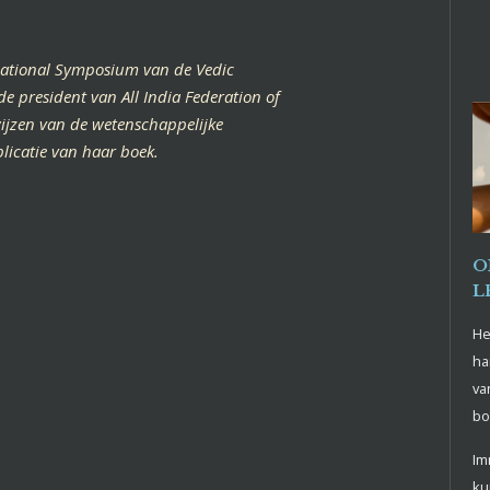
national Symposium van de Vedic
e president van All India Federation of
wijzen van de wetenschappelijke
licatie van haar boek.
O
L
He
ha
va
bo
Im
ku