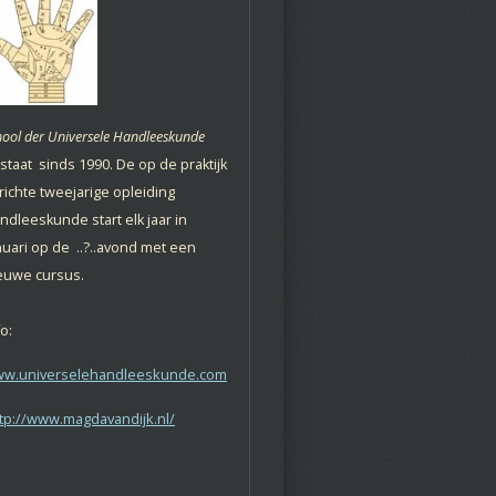
hool der Universele Handleeskunde
staat sinds 1990. De op de praktijk
richte tweejarige opleiding
ndleeskunde start elk jaar in
nuari op de ..?..avond met een
euwe cursus.
fo:
w.universelehandleeskunde.com
tp://www.magdavandijk.nl/