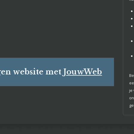
en website met
JouwWeb
Be
ee
je
on
ge