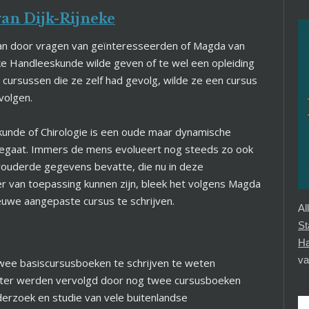
an Dijk-Rijneke
aan door vragen van geïnteresseerden of Magda van
ke Handleeskunde wilde geven of te wel een opleiding
 cursussen die ze zelf had gevolg, wilde ze een cursus
 volgen.
unde of Chirologie is een oude maar dynamische
meegaat. Immers de mens evolueert nog steeds zo ook
rouderde gegevens bevatte, die nu in deze
er van toepassing kunnen zijn, bleek het volgens Magda
ieuwe aangepaste cursus te schrijven.
Al
St
H
va
ee basiscursusboeken te schrijven te weten
later werden vervolgd door nog twee cursusboeken
derzoek en studie van vele buitenlandse