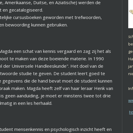
, Amerikaanse, Duitse, en Aziatische) werden de
 en gecatalogiseerd.
ichtelijke cursusboeken geworden met trefwoorden,
igen bewoording kunnen gebruiken.
c
S
be
Magda een schat van kennis vergaard en zag zij het als
ge
oot te maken van deze boeiende materie. In 1990
Ha
ol der Universele Handleeskunde". Het doel van de
ja
antwoorde studie te geven. De student leert goed te
ni
le gegevens die de hand bevat moet de student kunnen
praak maken. Magda heeft zelf van haar leraar Henk van
In
 is geen aanduiding, je moet er minstens twee tot drie
ww
matig in een les herhaald.
ht
student mensenkennis en psychologisch inzicht heeft en