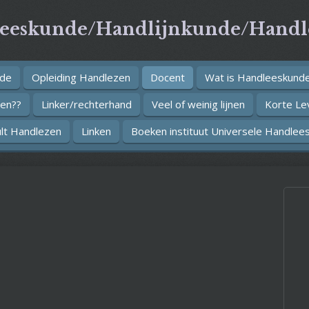
leeskunde/Handlijnkunde/Handl
nde
Opleiding Handlezen
Docent
Wat is Handleeskund
nen??
Linker/rechterhand
Veel of weinig lijnen
Korte Lev
lt Handlezen
Linken
Boeken instituut Universele Handlee