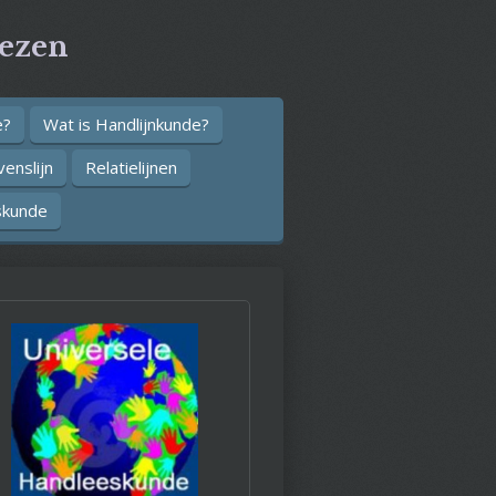
ezen
e?
Wat is Handlijnkunde?
enslijn
Relatielijnen
skunde